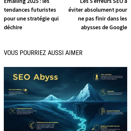
précédente :
s
Emailing 2025 : les
Les 5 erreurs SEO à
de
tendances futuristes
éviter absolument pour
l’article
pour une stratégie qui
ne pas finir dans les
déchire
abysses de Google
VOUS POURRIEZ AUSSI AIMER