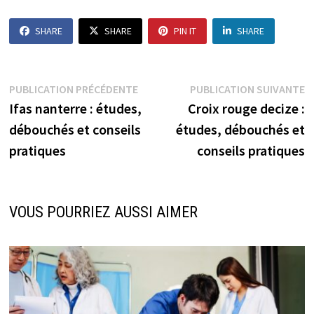
SHARE
SHARE
PIN IT
SHARE
Navigation
Publication
P
PUBLICATION PRÉCÉDENTE
PUBLICATION SUIVANTE
précédente :
s
Ifas nanterre : études,
Croix rouge decize :
de
débouchés et conseils
études, débouchés et
l’article
pratiques
conseils pratiques
VOUS POURRIEZ AUSSI AIMER