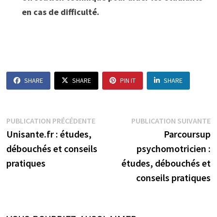
en cas de difficulté.
SHARE
SHARE
PIN IT
SHARE
Navigation
Publication
P
PUBLICATION PRÉCÉDENTE
PUBLICATION SUIVANTE
précédente :
s
Unisante.fr : études,
Parcoursup
de
débouchés et conseils
psychomotricien :
l’article
pratiques
études, débouchés et
conseils pratiques