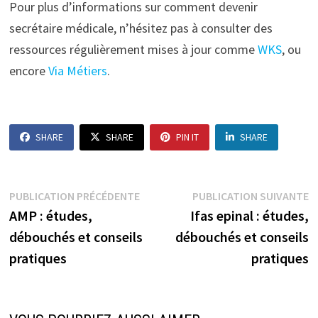
Pour plus d’informations sur comment devenir
secrétaire médicale, n’hésitez pas à consulter des
ressources régulièrement mises à jour comme
WKS
, ou
encore
Via Métiers
.
SHARE
SHARE
PIN IT
SHARE
Navigation
Publication
P
PUBLICATION PRÉCÉDENTE
PUBLICATION SUIVANTE
précédente :
s
AMP : études,
Ifas epinal : études,
de
débouchés et conseils
débouchés et conseils
l’article
pratiques
pratiques