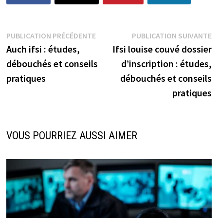
Navigation
Publication
P
PUBLICATION PRÉCÉDENTE
PUBLICATION SUIVANTE
précédente :
s
Auch ifsi : études,
Ifsi louise couvé dossier
de
débouchés et conseils
d’inscription : études,
l’article
pratiques
débouchés et conseils
pratiques
VOUS POURRIEZ AUSSI AIMER