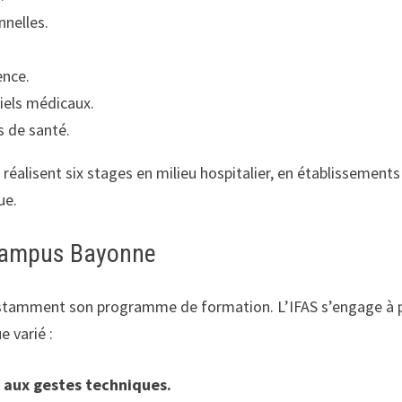
nelles.
ence.
iels médicaux.
s de santé.
s réalisent six stages en milieu hospitalier, en établissemen
ue.
 Campus Bayonne
stamment son programme de formation. L’IFAS s’engage à pr
e varié :
t aux gestes techniques.