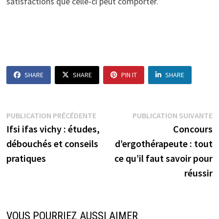
satisfactions que celle-ci peut comporter.
SHARE
SHARE
PIN IT
SHARE
Navigation
Publication
P
PUBLICATION PRÉCÉDENTE
PUBLICATION SUIVANTE
précédente :
s
Ifsi ifas vichy : études,
Concours
de
débouchés et conseils
d’ergothérapeute : tout
l’article
pratiques
ce qu’il faut savoir pour
réussir
VOUS POURRIEZ AUSSI AIMER