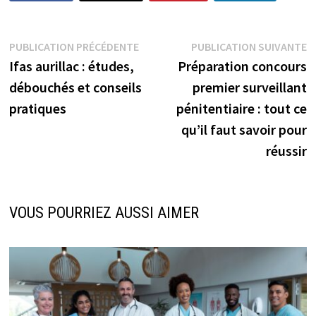
Navigation
Publication
P
PUBLICATION PRÉCÉDENTE
PUBLICATION SUIVANTE
précédente :
s
Ifas aurillac : études,
Préparation concours
de
débouchés et conseils
premier surveillant
l’article
pratiques
pénitentiaire : tout ce
qu’il faut savoir pour
réussir
VOUS POURRIEZ AUSSI AIMER