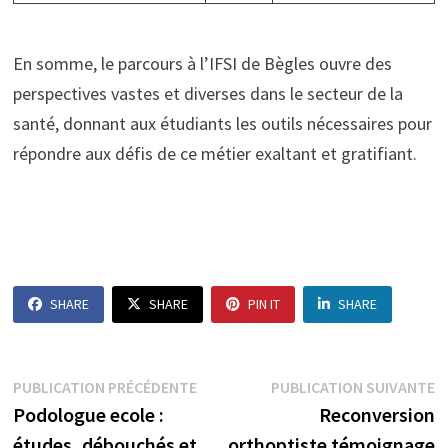
En somme, le parcours à l’IFSI de Bègles ouvre des
perspectives vastes et diverses dans le secteur de la
santé, donnant aux étudiants les outils nécessaires pour
répondre aux défis de ce métier exaltant et gratifiant.
SHARE
SHARE
PIN IT
SHARE
Navigation
Publication
P
PUBLICATION PRÉCÉDENTE
PUBLICATION SUIVANTE
précédente :
s
Podologue ecole :
Reconversion
de
études, débouchés et
orthoptiste témoignage