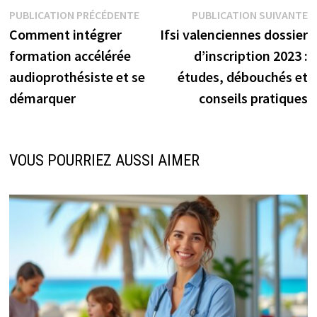
Navigation
Publication
P
PUBLICATION PRÉCÉDENTE
PUBLICATION SUIVANTE
précédente :
s
Comment intégrer
Ifsi valenciennes dossier
de
formation accélérée
d’inscription 2023 :
l’article
audioprothésiste et se
études, débouchés et
démarquer
conseils pratiques
VOUS POURRIEZ AUSSI AIMER