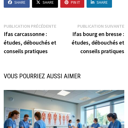
SHARE
SHARE
PIN IT
SHARE
Navigation
Publication
P
PUBLICATION PRÉCÉDENTE
PUBLICATION SUIVANTE
précédente :
s
Ifas carcassonne :
Ifas bourg en bresse :
de
études, débouchés et
études, débouchés et
l’article
conseils pratiques
conseils pratiques
VOUS POURRIEZ AUSSI AIMER