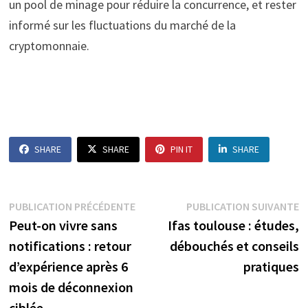
un pool de minage pour réduire la concurrence, et rester
informé sur les fluctuations du marché de la
cryptomonnaie.
SHARE
SHARE
PIN IT
SHARE
Navigation
Publication
P
PUBLICATION PRÉCÉDENTE
PUBLICATION SUIVANTE
précédente :
s
Peut-on vivre sans
Ifas toulouse : études,
de
notifications : retour
débouchés et conseils
l’article
d’expérience après 6
pratiques
mois de déconnexion
ciblée