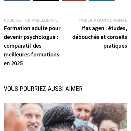
Navigation
Publication
P
PUBLICATION PRÉCÉDENTE
PUBLICATION SUIVANTE
précédente :
s
Formation adulte pour
Ifas agen : études,
de
devenir psychologue :
débouchés et conseils
l’article
comparatif des
pratiques
meilleures formations
en 2025
VOUS POURRIEZ AUSSI AIMER