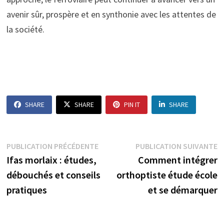
avenir sûr, prospère et en synthonie avec les attentes de
la société.
SHARE
SHARE
PIN IT
SHARE
Navigation
Publication
P
PUBLICATION PRÉCÉDENTE
PUBLICATION SUIVANTE
précédente :
s
Ifas morlaix : études,
Comment intégrer
de
débouchés et conseils
orthoptiste étude école
l’article
pratiques
et se démarquer