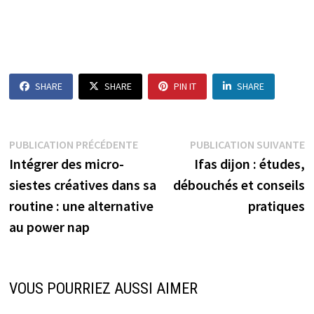
SHARE
SHARE
PIN IT
SHARE
Navigation
Publication
P
PUBLICATION PRÉCÉDENTE
PUBLICATION SUIVANTE
précédente :
s
Intégrer des micro-
Ifas dijon : études,
de
siestes créatives dans sa
débouchés et conseils
l’article
routine : une alternative
pratiques
au power nap
VOUS POURRIEZ AUSSI AIMER