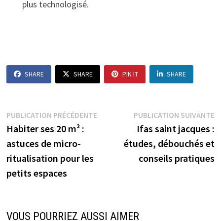
plus technologisé.
SHARE
SHARE
PIN IT
SHARE
Navigation
Publication
P
PUBLICATION PRÉCÉDENTE
PUBLICATION SUIVANTE
précédente :
s
Habiter ses 20 m² :
Ifas saint jacques :
de
astuces de micro-
études, débouchés et
l’article
ritualisation pour les
conseils pratiques
petits espaces
VOUS POURRIEZ AUSSI AIMER