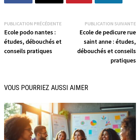
Navigation
Publication
P
PUBLICATION PRÉCÉDENTE
PUBLICATION SUIVANTE
précédente :
s
Ecole podo nantes :
Ecole de pedicure rue
de
études, débouchés et
saint anne : études,
l’article
conseils pratiques
débouchés et conseils
pratiques
VOUS POURRIEZ AUSSI AIMER