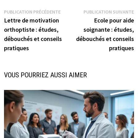
Navigation
Publication
P
PUBLICATION PRÉCÉDENTE
PUBLICATION SUIVANTE
précédente :
s
Lettre de motivation
Ecole pour aide
de
orthoptiste : études,
soignante : études,
l’article
débouchés et conseils
débouchés et conseils
pratiques
pratiques
VOUS POURRIEZ AUSSI AIMER