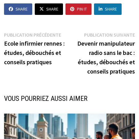
SHARE
SHARE
PIN IT
SHARE
Navigation
Publication
P
PUBLICATION PRÉCÉDENTE
PUBLICATION SUIVANTE
précédente :
s
Ecole infirmier rennes :
Devenir manipulateur
de
études, débouchés et
radio sans le bac :
l’article
conseils pratiques
études, débouchés et
conseils pratiques
VOUS POURRIEZ AUSSI AIMER