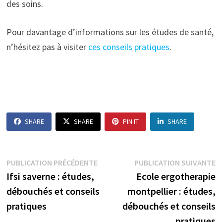
des soins.
Pour davantage d’informations sur les études de santé,
n’hésitez pas à visiter
ces conseils pratiques
.
SHARE
SHARE
PIN IT
SHARE
Navigation
Publication
P
PUBLICATION PRÉCÉDENTE
PUBLICATION SUIVANTE
précédente :
s
Ifsi saverne : études,
Ecole ergotherapie
de
débouchés et conseils
montpellier : études,
l’article
pratiques
débouchés et conseils
pratiques