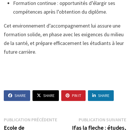
Formation continue : opportunités d’élargir ses
compétences après l’obtention du diplôme.
Cet environnement d’accompagnement lui assure une
formation solide, en phase avec les exigences du milieu
de la santé, et prépare efficacement les étudiants à leur
future carrière.
SHARE
SHARE
PIN IT
SHARE
Navigation
Publication
P
PUBLICATION PRÉCÉDENTE
PUBLICATION SUIVANTE
précédente :
s
Ecole de
Ifas la fleche : études,