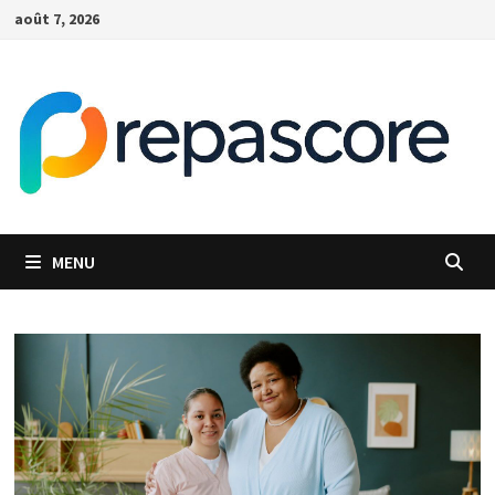
Passer
août 7, 2026
au
contenu
MENU